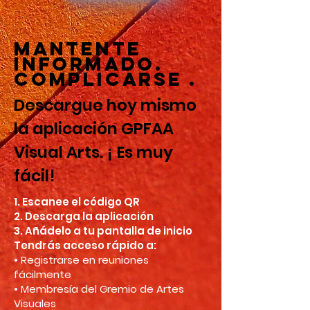
MANTENTE
INFORMADO.
COMPLICARSE
.
Descargue hoy mismo
la aplicación GPFAA
Visual Arts. ¡
Es muy
fácil!
1. Escanee el código QR
2. Descarga la aplicación
3. Añádelo a tu pantalla de inicio
Tendrás acceso rápido a:
• Registrarse en reuniones
fácilmente
• Membresía del Gremio de Artes
Visuales